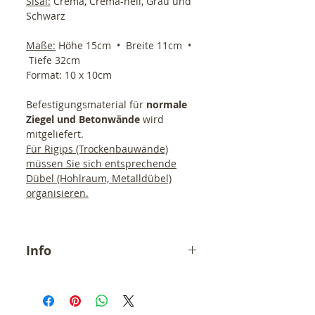
Sisal:
Crema, Crema-hell, Grau und
Schwarz
Maße:
Höhe 15cm • Breite 11cm •
Tiefe 32cm
Format: 10 x 10cm
Befestigungsmaterial für
normale
Ziegel und Betonwände
wird
mitgeliefert.
Für Rigips (Trockenbauwände)
müssen Sie sich entsprechende
Dübel (Hohlraum, Metalldübel)
organisieren.
Info
Der angegebene Preis ist ein
Endpreis inkl. 19% MwSt.
zzgl. Versandkosten (6,90,- €).