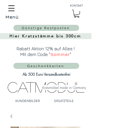
Auch Versand in die
KONTAKT
Schweiz über
MeinEinkauf.ch
Menü
möglich!
Günstige Restposten
Hier Kratzstämme bis 300cm
Rabatt Aktion 12% auf Alles !
Mit dem Code "
Sommer
"
Geschenkkarten
Ab 500 Euro Versandkostenfrei
CatModul
Kratzmöbel made in Germany
KUNDENBILDER
ERSATZTEILE