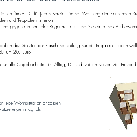
rianten findest Du für jeden Bereich Deiner Wohnung den passenden K
ächen und Teppichen ist enorm.
eilung gegen ein normales Regalbrett aus, und Sie ein reines Aufbewahr
eben das Sie statt der Flascheneinteilung nur ein Regalbrett haben wol
dul um 20,- Euro.
e für alle Gegebenheiten im Alltag, Dir und Deinen Katzen viel Freude 
CLASSIC 4
ast jede Wohnsituation anpassen.
latzierungen möglich.