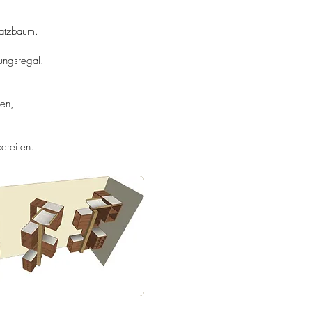
ratzbaum.
ungsregal.
len,
bereiten.