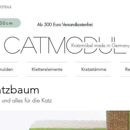
Auch Versand in die Schweiz über
TZTEILE
MeinEinkauf.ch
möglich!
300cm
Ab 500 Euro Versandkostenfrei
CatModul
Kratzmöbel made in Germany
mulden
Kletterelemente
Kratzstämme
Re
ratzbaum
 und alles für die Katz