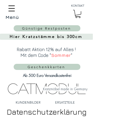
Auch Versand in die
KONTAKT
Schweiz über
MeinEinkauf.ch
Menü
möglich!
Günstige Restposten
Hier Kratzstämme bis 300cm
Rabatt Aktion 12% auf Alles !
Mit dem Code "
Sommer
"
Geschenkkarten
Ab 500 Euro Versandkostenfrei
CatModul
Kratzmöbel made in Germany
KUNDENBILDER
ERSATZTEILE
Datenschutzerklärung