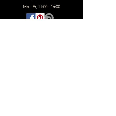
Mo - Fr, 11:00 - 16:00
INFORMATIONEN
Kontakt
Impressum
FAQ
AGB
Zahlung
Versand
Produkte Shop