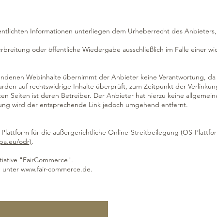
ffentlichten Informationen unterliegen dem Urheberrecht des Anbieters,
 Verbreitung oder öffentliche Wiedergabe ausschließlich im Falle einer 
rbundenen Webinhalte übernimmt der Anbieter keine Verantwortung, da 
wurden auf rechtswidrige Inhalte überprüft, zum Zeitpunkt der Verlinku
nkten Seiten ist deren Betreiber. Der Anbieter hat hierzu keine allgeme
zung wird der entsprechende Link jedoch umgehend entfernt.
Plattform für die außergerichtliche Online-Streitbeilegung (OS-Plattfor
pa.eu/odr)
.
nitiative "FairCommerce".
e unter
www.fair-commerce.de
.