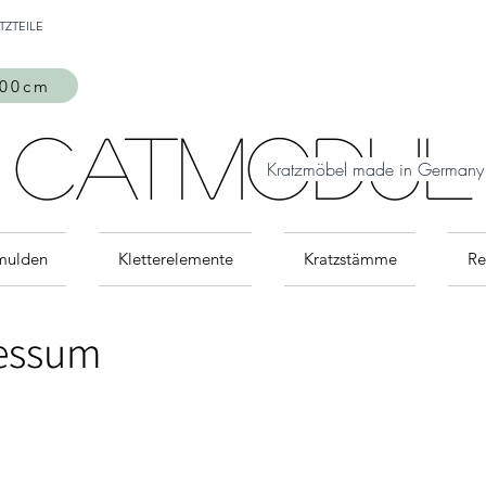
Auch Versand in die Schweiz über
TZTEILE
MeinEinkauf.ch
möglich!
300cm
Ab 500 Euro Versandkostenfrei
CatModul
Kratzmöbel made in Germany
mulden
Kletterelemente
Kratzstämme
Re
ressum