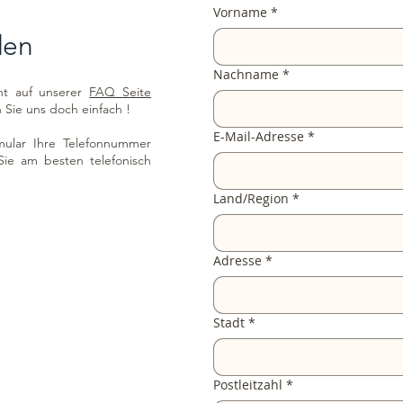
Vorname
*
den
Nachname
*
ht auf unserer
FAQ Seite
Sie uns doch einfach !
E-Mail-Adresse
*
rmular Ihre Telefonnummer
Sie am besten telefonisch
Mehrzeilige Adresse
Land/Region
*
Adresse
*
Stadt
*
Postleitzahl
*