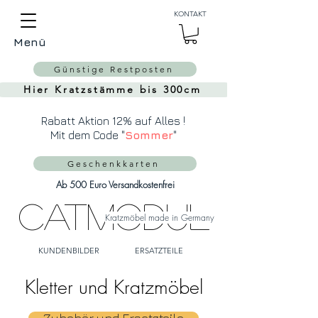
Auch Versand in die
KONTAKT
Schweiz über
MeinEinkauf.ch
Menü
möglich!
Günstige Restposten
Hier Kratzstämme bis 300cm
Rabatt Aktion 12% auf Alles !
Mit dem Code "
Sommer
"
Geschenkkarten
Ab 500 Euro Versandkostenfrei
CatModul
Kratzmöbel made in Germany
KUNDENBILDER
ERSATZTEILE
Kletter und Kratzmöbel