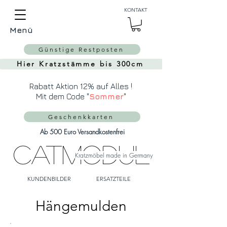
Auch Versand in die
KONTAKT
Schweiz über
MeinEinkauf.ch
Menü
möglich!
Günstige Restposten
Hier Kratzstämme bis 300cm
Rabatt Aktion 12% auf Alles !
Mit dem Code "
Sommer
"
Geschenkkarten
Ab 500 Euro Versandkostenfrei
CatModul
Kratzmöbel made in Germany
KUNDENBILDER
ERSATZTEILE
Hängemulden