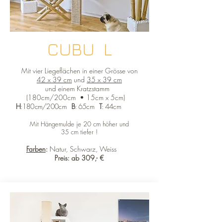
CUBU L
Mit vier Liegeflächen in einer Grösse von
42 x 39 cm
und
35 x 39 cm
und einem Kratzstamm
(180cm/200cm • 15cm x 5cm)
H
:180cm/200cm
B
: 65cm
T
: 44cm
Mit Hängemulde je 20 cm höher und
35 cm tiefer !
Farben
:
Natur, Schwarz, Weiss
Preis: ab 309,- €