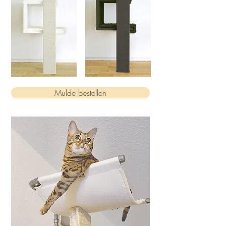
Mulde bestellen