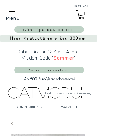
Auch Versand in die
KONTAKT
Schweiz über
MeinEinkauf.ch
Menü
möglich!
Günstige Restposten
Hier Kratzstämme bis 300cm
Rabatt Aktion 12% auf Alles !
Mit dem Code "
Sommer
"
Geschenkkarten
Ab 500 Euro Versandkostenfrei
CatModul
Kratzmöbel made in Germany
KUNDENBILDER
ERSATZTEILE