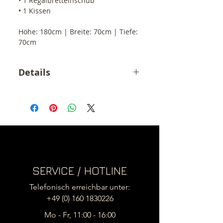
• 1 Regalbretteinschub
• 1 Kissen
Höhe: 180cm | Breite: 70cm | Tiefe:
70cm
Details
Der angegebene Preis ist ein
Endpreis inkl. 19% MwSt.
zzgl. Versandkosten innerhalb
Deutschland (39,- €)
.
(3 grosse Pakete)
Versand ins EU Ausland siehe
Versandkosten
SERVICE / HOTLINE
Telefonisch erreichbar unter:
+49 (0) 160 1830226
Mo - Fr, 11:00 - 16:00