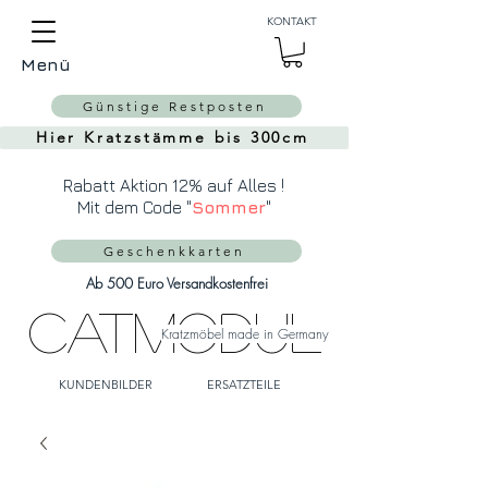
Auch Versand in die
KONTAKT
Schweiz über
MeinEinkauf.ch
Menü
möglich!
Günstige Restposten
Hier Kratzstämme bis 300cm
Rabatt Aktion 12% auf Alles !
Mit dem Code "
Sommer
"
Geschenkkarten
Ab 500 Euro Versandkostenfrei
CatModul
Kratzmöbel made in Germany
KUNDENBILDER
ERSATZTEILE