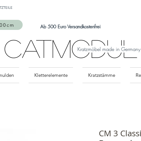
Auch Versand in die Schweiz über
TZTEILE
MeinEinkauf.ch
möglich!
300cm
Ab 500 Euro Versandkostenfrei
CatModul
Kratzmöbel made in Germany
mulden
Kletterelemente
Kratzstämme
Re
CM 3 Class