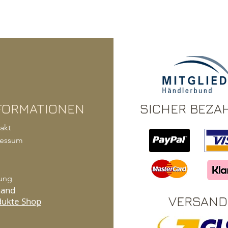
FORMATIONEN
SICHER BEZA
akt
ressum
ung
sand
VERSAND
dukte Shop