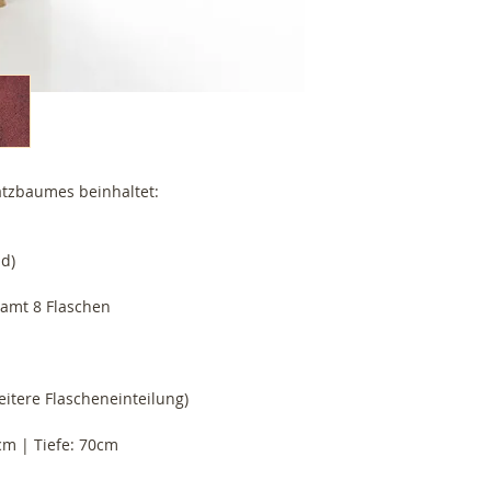
atzbaumes beinhaltet:
nd)
samt 8 Flaschen
itere Flascheneinteilung)
cm | Tiefe: 70cm