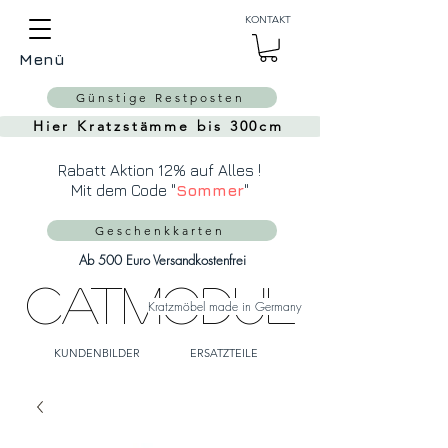
Auch Versand in die
KONTAKT
Schweiz über
MeinEinkauf.ch
Menü
möglich!
Günstige Restposten
Hier Kratzstämme bis 300cm
Rabatt Aktion 12% auf Alles !
Mit dem Code "
Sommer
"
Geschenkkarten
Ab 500 Euro Versandkostenfrei
CatModul
Kratzmöbel made in Germany
KUNDENBILDER
ERSATZTEILE