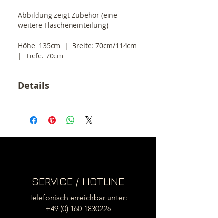
Abbildung zeigt Zubehör (eine 
weitere Flascheneinteilung)
Höhe: 135cm  |  Breite: 70cm/114cm  
|  Tiefe: 70cm
Details
Der angegebene Preis ist ein
Endpreis inkl. 19% MwSt.
zzgl. Versandkosten (55,- €)
.
SERVICE / HOTLINE
Telefonisch erreichbar unter:
+49 (0) 160 1830226