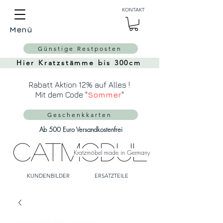
Auch Versand in die
KONTAKT
Schweiz über
MeinEinkauf.ch
Menü
möglich!
Günstige Restposten
Hier Kratzstämme bis 300cm
Rabatt Aktion 12% auf Alles !
Mit dem Code "
Sommer
"
Geschenkkarten
Ab 500 Euro Versandkostenfrei
CatModul
Kratzmöbel made in Germany
KUNDENBILDER
ERSATZTEILE