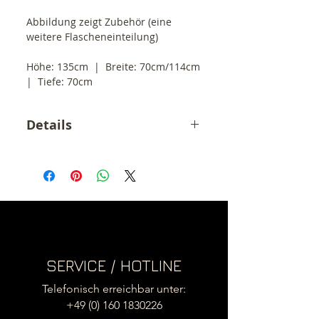
Abbildung zeigt Zubehör (eine 
weitere Flascheneinteilung)
Höhe: 135cm  |  Breite: 70cm/114cm  
|  Tiefe: 70cm
Details
Der angegebene Preis ist ein
Endpreis inkl. 19% MwSt.
zzgl. Versandkosten innerhalb
Deutschland (39,- €)
.
(3 grosse Pakete)
Versand ins EU Ausland siehe
Versandkosten
SERVICE / HOTLINE
Telefonisch erreichbar unter:
+49 (0) 160 1830226