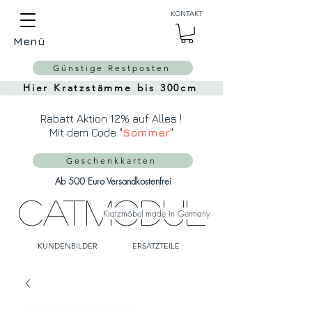
Auch Versand in die
KONTAKT
Schweiz über
MeinEinkauf.ch
Menü
möglich!
Günstige Restposten
Hier Kratzstämme bis 300cm
Rabatt Aktion 12% auf Alles !
Mit dem Code "
Sommer
"
Geschenkkarten
Ab 500 Euro Versandkostenfrei
CatModul
Kratzmöbel made in Germany
KUNDENBILDER
ERSATZTEILE