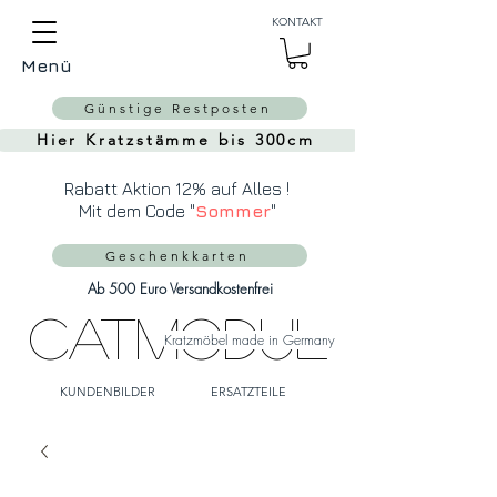
Auch Versand in die
KONTAKT
Schweiz über
MeinEinkauf.ch
Menü
möglich!
Günstige Restposten
Hier Kratzstämme bis 300cm
Rabatt Aktion 12% auf Alles !
Mit dem Code "
Sommer
"
Geschenkkarten
Ab 500 Euro Versandkostenfrei
CatModul
Kratzmöbel made in Germany
KUNDENBILDER
ERSATZTEILE