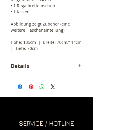
• 1 Regalbretteinschub
• 1 Kissen
Abbildung zeigt Zubehör (eine 
weitere Flascheneinteilung)
Höhe: 135cm  |  Breite: 70cm/114cm  
|  Tiefe: 70cm
Details
Der angegebene Preis ist ein
Endpreis zzgl. Versandkosten (49,-
€). Gemäß § 19 UStG erheben wir
keine Umsatzsteuer und weisen
diese folglich auch nicht aus.
SERVICE / HOTLINE