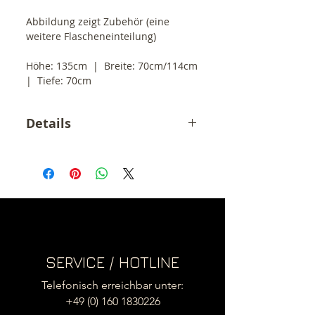
Abbildung zeigt Zubehör (eine 
weitere Flascheneinteilung)
Höhe: 135cm  |  Breite: 70cm/114cm  
|  Tiefe: 70cm
Details
Der angegebene Preis ist ein
Endpreis inkl. 19% MwSt.
zzgl. Versandkosten (55,- €)
.
SERVICE / HOTLINE
Telefonisch erreichbar unter:
+49 (0) 160 1830226