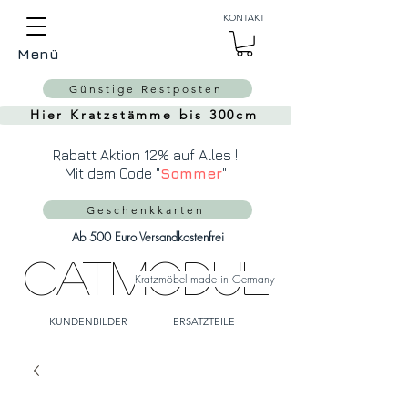
Auch Versand in die
KONTAKT
Schweiz über
MeinEinkauf.ch
Menü
möglich!
Günstige Restposten
Hier Kratzstämme bis 300cm
Rabatt Aktion 12% auf Alles !
Mit dem Code "
Sommer
"
Geschenkkarten
Ab 500 Euro Versandkostenfrei
CatModul
Kratzmöbel made in Germany
KUNDENBILDER
ERSATZTEILE