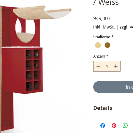
/ Weiss
Preis
949,00 €
inkl. MwSt.
|
zzgl. 
Sisalfarbe
*
Anzahl
*
In
Details
Der angegebene Prei
Versandkosten (55,
wir keine Umsatzste