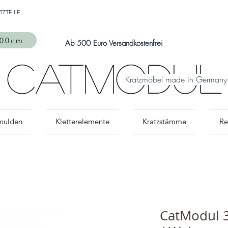
Auch Versand in die Schweiz über
TZTEILE
MeinEinkauf.ch
möglich!
300cm
Ab 500 Euro Versandkostenfrei
CatModul
Kratzmöbel made in Germany
mulden
Kletterelemente
Kratzstämme
Re
CatModul 3