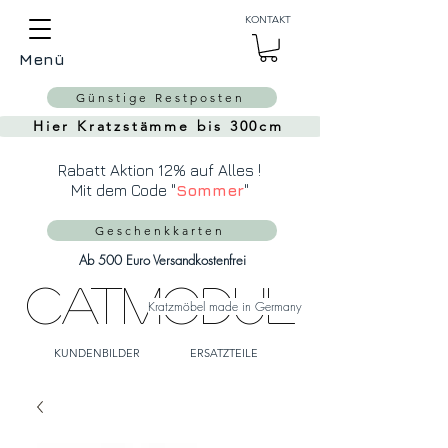
Auch Versand in die
KONTAKT
Schweiz über
MeinEinkauf.ch
Menü
möglich!
Günstige Restposten
Hier Kratzstämme bis 300cm
Rabatt Aktion 12% auf Alles !
Mit dem Code "
Sommer
"
Geschenkkarten
Ab 500 Euro Versandkostenfrei
CatModul
Kratzmöbel made in Germany
KUNDENBILDER
ERSATZTEILE