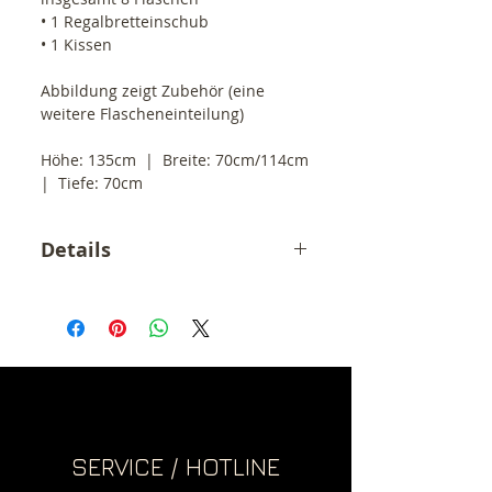
• 1 Regalbretteinschub
• 1 Kissen
Abbildung zeigt Zubehör (eine 
weitere Flascheneinteilung)
Höhe: 135cm  |  Breite: 70cm/114cm  
|  Tiefe: 70cm
Details
Der angegebene Preis ist ein
Endpreis inkl. 19% MwSt.
zzgl. Versandkosten (55,- €)
.
SERVICE / HOTLINE