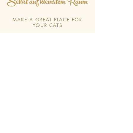
Selbst auf kleinstem Raum
MAKE A GREAT PLACE FOR
YOUR CATS
Die moderne, gemütliche Liegemulde ist ideal für
kleine Wohnungen. Sie dient als Rückzugsort und
Kletterweg, der den Spieltrieb Ihrer Katze fördert.
Für anspruchsvolle Katzenbesitzer verbindet
dieses Produkt Funktionalität mit stilvollem
Design. Verwöhnen Sie Ihre Katze mit einem Platz
für Komfort und Abenteuer.