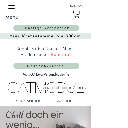
Auch Versand in die
KONTAKT
Schweiz über
MeinEinkauf.ch
Menü
möglich!
Günstige Restposten
Hier Kratzstämme bis 300cm
Rabatt Aktion 12% auf Alles !
Mit dem Code "
Sommer
"
Geschenkkarten
Ab 500 Euro Versandkostenfrei
CatModul
Kratzmöbel made in Germany
KUNDENBILDER
ERSATZTEILE
Chill
doch ein
wenig...