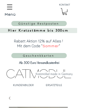
Auch Versand in die
KONTAKT
Schweiz über
MeinEinkauf.ch
Menü
möglich!
Günstige Restposten
Hier Kratzstämme bis 300cm
Rabatt Aktion 12% auf Alles !
Mit dem Code "
Sommer
"
Geschenkkarten
Ab 500 Euro Versandkostenfrei
CatModul
Kratzmöbel made in Germany
KUNDENBILDER
ERSATZTEILE