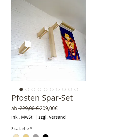
Pfosten Spar-Set
Standardpreis
Sale-Preis
ab
 229,00 € 
209,00€
inkl. MwSt.
|
zzgl. Versand
Sisalfarbe
*