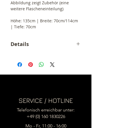
Abbildung zeigt Zubehör (eine
weitere Flascheneinteilung)
Höhe: 135cm | Breite: 70cm/114cm
| Tiefe: 70cm
Details
Der angegebene Preis ist ein
Endpreis inkl. 19% MwSt.
zzgl. Versandkosten (55,- €)
.
SERVICE / HOTLINE
Telefonisch erreichbar unter:
+49 (0) 160 1830226
Mo - Fr, 11:00 - 16:00