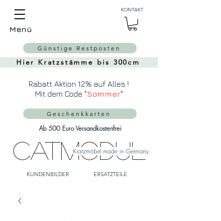
Auch Versand in die
KONTAKT
Schweiz über
MeinEinkauf.ch
Menü
möglich!
Günstige Restposten
Hier Kratzstämme bis 300cm
Rabatt Aktion 12% auf Alles !
Mit dem Code "
Sommer
"
Geschenkkarten
Ab 500 Euro Versandkostenfrei
CatModul
Kratzmöbel made in Germany
KUNDENBILDER
ERSATZTEILE