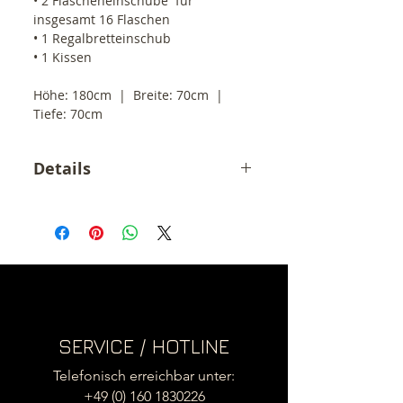
• 2 Flascheneinschübe  für 
insgesamt 16 Flaschen
• 1 Regalbretteinschub
• 1 Kissen
Höhe: 180cm  |  Breite: 70cm  |  
Tiefe: 70cm
Details
Der angegebene Preis ist ein
Endpreis inkl. 19% MwSt.
zzgl. Versandkosten innerhalb
Deutschland (39,- €)
.
(3 grosse Pakete)
Versand ins EU Ausland siehe
Versandkosten
SERVICE / HOTLINE
Telefonisch erreichbar unter:
+49 (0) 160 1830226