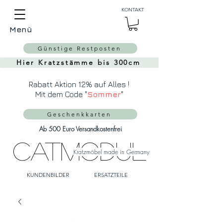
Auch Versand in die
KONTAKT
Schweiz über
MeinEinkauf.ch
Menü
möglich!
Günstige Restposten
Hier Kratzstämme bis 300cm
Rabatt Aktion 12% auf Alles !
Mit dem Code "
Sommer
"
Geschenkkarten
Ab 500 Euro Versandkostenfrei
CatModul
Kratzmöbel made in Germany
KUNDENBILDER
ERSATZTEILE