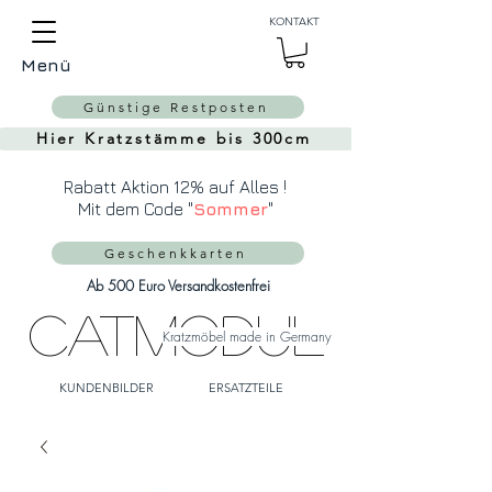
Auch Versand in die
KONTAKT
Schweiz über
MeinEinkauf.ch
Menü
möglich!
Günstige Restposten
Hier Kratzstämme bis 300cm
Rabatt Aktion 12% auf Alles !
Mit dem Code "
Sommer
"
Geschenkkarten
Ab 500 Euro Versandkostenfrei
CatModul
Kratzmöbel made in Germany
KUNDENBILDER
ERSATZTEILE