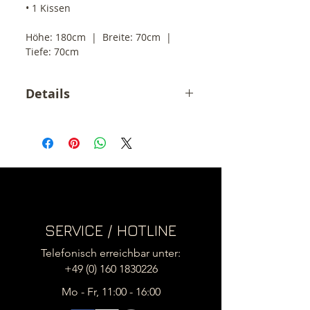
• 1 Kissen
Höhe: 180cm  |  Breite: 70cm  |  
Tiefe: 70cm
Details
Der angegebene Preis ist ein
Endpreis inkl. 19% MwSt.
zzgl. Versandkosten innerhalb
Deutschland (49,- €)
.
(3 grosse Pakete)
Versand ins EU Ausland siehe
Versandkosten
SERVICE / HOTLINE
Telefonisch erreichbar unter:
+49 (0) 160 1830226
Mo - Fr, 11:00 - 16:00