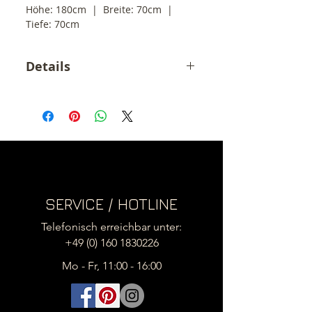
Höhe: 180cm  |  Breite: 70cm  |  
Tiefe: 70cm
Details
Der angegebene Preis ist ein
Endpreis inkl. 19% MwSt.
zzgl. Versandkosten innerhalb
Deutschland (49,- €)
.
(3 grosse Pakete)
Versand ins EU Ausland siehe
Versandkosten
Lieferzeit beträgt etwa 6 Wochen
SERVICE / HOTLINE
Telefonisch erreichbar unter:
+49 (0) 160 1830226
Mo - Fr, 11:00 - 16:00