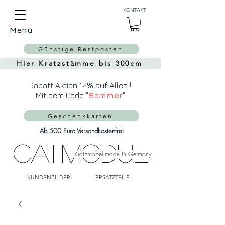
Auch Versand in die
KONTAKT
Schweiz über
MeinEinkauf.ch
Menü
möglich!
Günstige Restposten
Hier Kratzstämme bis 300cm
Rabatt Aktion 12% auf Alles !
Mit dem Code "
Sommer
"
Geschenkkarten
Ab 500 Euro Versandkostenfrei
CatModul
Kratzmöbel made in Germany
KUNDENBILDER
ERSATZTEILE