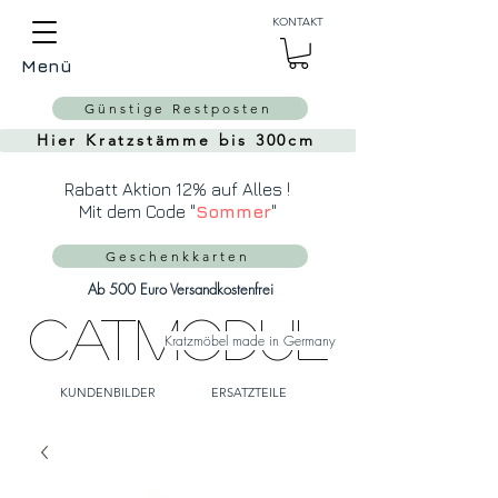
Auch Versand in die
KONTAKT
Schweiz über
MeinEinkauf.ch
Menü
möglich!
Günstige Restposten
Hier Kratzstämme bis 300cm
Rabatt Aktion 12% auf Alles !
Mit dem Code "
Sommer
"
Geschenkkarten
Ab 500 Euro Versandkostenfrei
CatModul
Kratzmöbel made in Germany
KUNDENBILDER
ERSATZTEILE