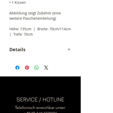
• 1 Kissen
Abbildung zeigt Zubehör (eine 
weitere Flascheneinteilung)
Höhe: 135cm  |  Breite: 70cm/114cm  
|  Tiefe: 70cm
Details
Der angegebene Preis ist ein
Endpreis zzgl. Versandkosten (55,-
€). Gemäß § 19 UStG erheben wir
keine Umsatzsteuer und weisen
diese folglich auch nicht aus.
SERVICE / HOTLINE
Telefonisch erreichbar unter: