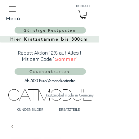
Auch Versand in die
KONTAKT
Schweiz über
MeinEinkauf.ch
Menü
möglich!
Günstige Restposten
Hier Kratzstämme bis 300cm
Rabatt Aktion 12% auf Alles !
Mit dem Code "
Sommer
"
Geschenkkarten
Ab 500 Euro Versandkostenfrei
CatModul
Kratzmöbel made in Germany
KUNDENBILDER
ERSATZTEILE