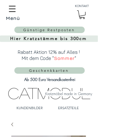
Auch Versand in die
KONTAKT
Schweiz über
MeinEinkauf.ch
Menü
möglich!
Günstige Restposten
Hier Kratzstämme bis 300cm
Rabatt Aktion 12% auf Alles !
Mit dem Code "
Sommer
"
Geschenkkarten
Ab 500 Euro Versandkostenfrei
CatModul
Kratzmöbel made in Germany
KUNDENBILDER
ERSATZTEILE