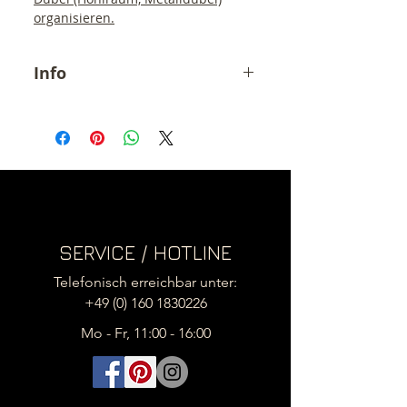
organisieren.
Info
Der angegebene Preis ist ein
Endpreis inkl. 19% MwSt.
zzgl. Versandkosten (6,90- €).
Momentane Lieferzeit ca. 5-6
Werktage !
SERVICE / HOTLINE
Telefonisch erreichbar unter:
+49 (0) 160 1830226
Mo - Fr, 11:00 - 16:00