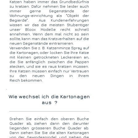
Katzen haben immer das
Grundbedürfnis
zu kratzen. Dafür nehmen Sie leider auch
immer gerne Gegenstände der
Wohnungs-einrichtung als "Objekt der
Begierde". Aus Kundenerfahrungen
wissen wir das die meisten Stubentiger
unser Bloox Modelle recht schnell
annehmen. Wenn dem mal nicht so sein
sollte, kann man das Kratzverhalten auf die
neuen Gegenstände eintrainieren.
Verwenden Sie z. B. Katzenminze Spray auf
die Kartonagen, oder locken Sie Ihre Katze
mit kleinen getrockneten Leckereien an,
die Sie anfänglich zwischen die Pappen
stecken, und sie es raus kratzen müssen.
Ihre Katzen müssen einfach nur Vertrauen
zu den neuen Dingen in Ihrem
Reich bekommen.
Wie wechsel ich die Kartonagen
aus ?
Drehen Sie einfach den oberen Buche
Quader ab, ziehen dann den darunter
liegenden grösseren Buche Quader ab.
Dann ziehen Sie Sie die alten Kartonagen
von der Gewindespindel, und ziehen die