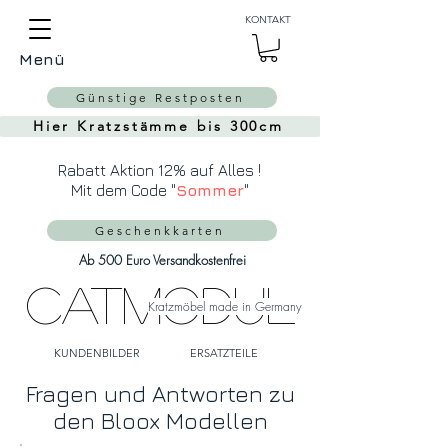
Auch Versand in die
KONTAKT
Schweiz über
MeinEinkauf.ch
Menü
möglich!
Günstige Restposten
Hier Kratzstämme bis 300cm
Rabatt Aktion 12% auf Alles !
Mit dem Code "
Sommer
"
Geschenkkarten
Ab 500 Euro Versandkostenfrei
CatModul
Kratzmöbel made in Germany
KUNDENBILDER
ERSATZTEILE
Fragen und Antworten zu
den Bloox Modellen