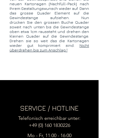
neuen Kartonagen (Nachfüll-Pack) nach
Ihrem Gestaltungswunsch wieder auf. Dann
das grosse Quader Element auf die
Gewindestange aufziehen. Nun
drücken Sie den grossen Buche Quader
soweit nach unten bis die Gewindestange
oben etwa 1cm raussteht und drehen den
kleinen Quader auf die Gewindestange.
Drehen sie so weit das die Kartonagen
wieder gut komprimiert sind.
Nicht
überdrehen bis zum Anschlag !
SERVICE / HOTLINE
Telefonisch erreichbar unter:
+49 (0) 160 1830226
Mo - Fr, 11:00 - 16:00