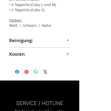
• 4 Teppiche (Cubu L und M)
• 2 Teppiche (Cubu S).
Farben:
Weiß / Schwarz / Natur
Reinigung:
Reinigung:
Kosten
Nur Handwäsche.
Nicht für die Waschmaschine
Der angegebene Preis ist ein
geeignet !
Endpreis inkl. 19% MwSt.zzgl.
Versandkosten innerhalb
Deutschland (6,90,- €).
Versand ins EU Ausland siehe
Versandkosten
SERVICE / HOTLINE