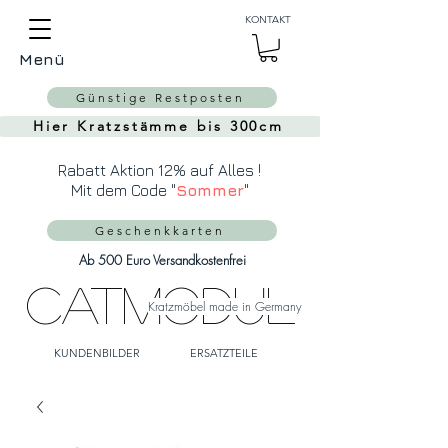
Auch Versand in die
KONTAKT
Schweiz über
MeinEinkauf.ch
Menü
möglich!
Günstige Restposten
Hier Kratzstämme bis 300cm
Rabatt Aktion 12% auf Alles !
Mit dem Code "
Sommer
"
Geschenkkarten
Ab 500 Euro Versandkostenfrei
CatModul
Kratzmöbel made in Germany
KUNDENBILDER
ERSATZTEILE