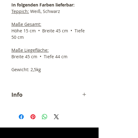
In folgenden Farben lieferbar:
Teppich:
Weiß, Schwarz
Maße Gesamt:
Höhe 15 cm • Breite 45 cm • Tiefe
50 cm
Maße Liegefläche:
Breite 45 cm • Tiefe 44 cm
Gewicht: 2,5kg
Info
Der angegebene Preis ist ein
Endpreis inkl. 19% MwSt.
zzgl. Versandkosten (6,90,- €).
Momentane Lieferzeit ca. 10 Tage !