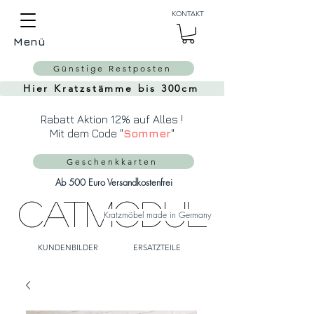
Auch Versand in die
KONTAKT
Schweiz über
MeinEinkauf.ch
Menü
möglich!
Günstige Restposten
Hier Kratzstämme bis 300cm
Rabatt Aktion 12% auf Alles !
Mit dem Code "
Sommer
"
Geschenkkarten
Ab 500 Euro Versandkostenfrei
CatModul
Kratzmöbel made in Germany
KUNDENBILDER
ERSATZTEILE