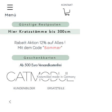
Auch Versand in die
KONTAKT
Schweiz über
MeinEinkauf.ch
Menü
möglich!
Günstige Restposten
Hier Kratzstämme bis 300cm
Rabatt Aktion 12% auf Alles !
Mit dem Code "
Sommer
"
Geschenkkarten
Ab 500 Euro Versandkostenfrei
CatModul
Kratzmöbel made in Germany
KUNDENBILDER
ERSATZTEILE