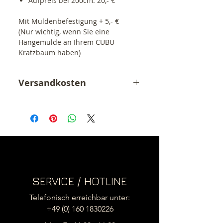
Aufpreis bei 200cm: 20,- €
Mit Muldenbefestigung + 5,- €
(Nur wichtig, wenn Sie eine
Hängemulde an Ihrem CUBU
Kratzbaum haben)
Versandkosten
Der angegebene Preis ist ein
Endpreis inkl. 19% MwSt.
zzgl. Versandkosten (15,90,- €)
.
SERVICE / HOTLINE
Telefonisch erreichbar unter:
+49 (0) 160 1830226