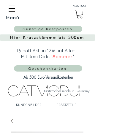
Auch Versand in die
KONTAKT
Schweiz über
MeinEinkauf.ch
Menü
möglich!
Günstige Restposten
Hier Kratzstämme bis 300cm
Rabatt Aktion 12% auf Alles !
Mit dem Code "
Sommer
"
Geschenkkarten
Ab 500 Euro Versandkostenfrei
CatModul
Kratzmöbel made in Germany
KUNDENBILDER
ERSATZTEILE